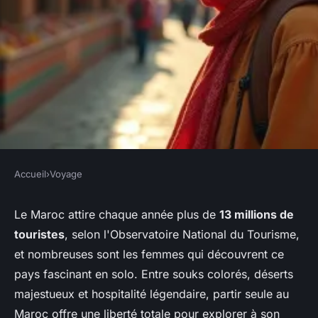
Accueil
›
Voyage
VOYAGE
Voyage en solo au Maroc : tout
Le Maroc attire chaque année plus de
13 millions de
touristes
, selon l'Observatoire National du Tourisme,
savoir sur la sécurité
et nombreuses sont les femmes qui découvrent ce
pays fascinant en solo. Entre souks colorés, déserts
Adalric
•
06/07/2026 06:30
•
8 min de lecture
majestueux et hospitalité légendaire, partir seule au
Maroc offre une liberté totale pour explorer à son