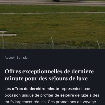
Accueil
›
Bon plan
BON PLAN
Offres exceptionnelles de dernière
Explorez des Offres
minute pour des séjours de luxe
Exceptionnelles de Dernière
Minute pour des Vacances de
Les
offres de dernière minute
représentent une
Rêve Inoubliables!
occasion unique de profiter de
séjours de luxe
à des
tarifs largement réduits. Ces promotions de voyage