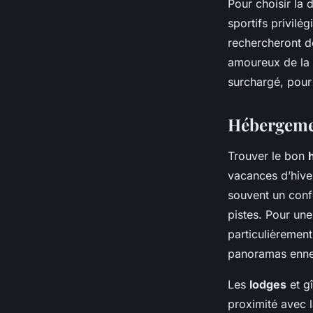
Pour choisir la 
sportifs privilég
rechercheront d
amoureux de la n
surchargé, pour
Hébergeme
Trouver le bon
vacances d’hive
souvent un conf
pistes. Pour un
particulièrement
panoramas enne
Les
lodges
et gî
proximité avec l