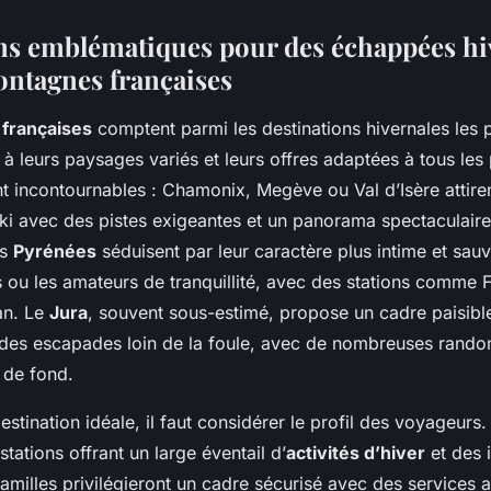
ns emblématiques pour des échappées hi
ontagnes françaises
françaises
comptent parmi les destinations hivernales les p
à leurs paysages variés et leurs offres adaptées à tous les 
 incontournables : Chamonix, Megève ou Val d’Isère attiren
ki avec des pistes exigeantes et un panorama spectaculaire
es
Pyrénées
séduisent par leur caractère plus intime et sauv
es ou les amateurs de tranquillité, avec des stations comme
an. Le
Jura
, souvent sous-estimé, propose un cadre paisible
des escapades loin de la foule, avec de nombreuses rando
 de fond.
estination idéale, il faut considérer le profil des voyageurs.
stations offrant un large éventail d’
activités d’hiver
et des i
amilles privilégieront un cadre sécurisé avec des services 