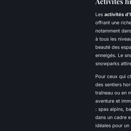
Activités 
Les
activités d’
offrant une rich
notamment dans 
à tous les nivea
beauté des espa
enneigés. Le sn
snowparks attire
Pour ceux qui c
des sentiers hor
traîneau ou en 
aventure et imm
: spas alpins, b
dans un cadre en
idéales pour un