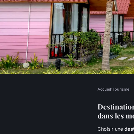
Accueil
›
Tourisme
TOURISME
Échappées hivernales
Destinatio
dans les m
incontournables de
Choisir une
dest