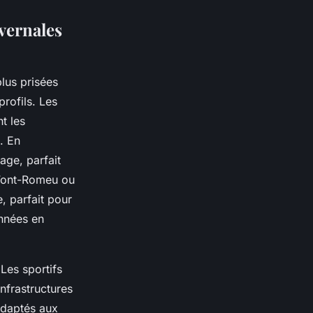
vernales
lus prisées
profils. Les
t les
. En
age, parfait
 Font-Romeu ou
, parfait pour
nnées en
 Les sportifs
nfrastructures
adaptés aux