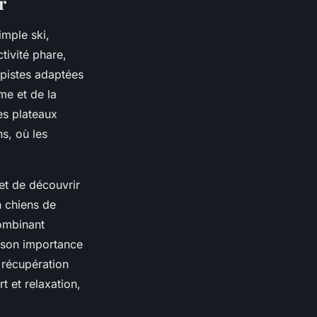
r
imple ski,
ctivité phare,
 pistes adaptées
me et de la
es plateaux
s, où les
et de découvrir
n chiens de
combinant
e son importance
 récupération
t et relaxation,