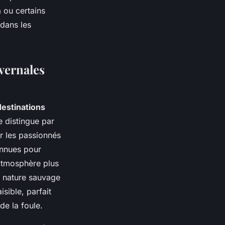
a ou certains
 dans les
vernales
destinations
e distingue par
r les passionnés
onnues pour
atmosphère plus
ù nature sauvage
isible, parfait
de la foule.