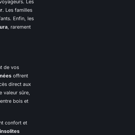
s voyageurs. Les
er
. Les familles
ants. Enfin, les
ura
, rarement
nt de vos
nées
offrent
cès direct aux
e valeur sûre,
entre bois et
t confort et
insolites