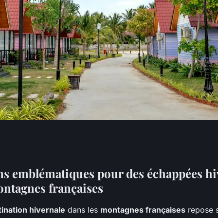
 : les
ns emblématiques pour des échappées hi
ontagnes françaises
s montagnes
ination hivernale
dans les
montagnes françaises
repose s