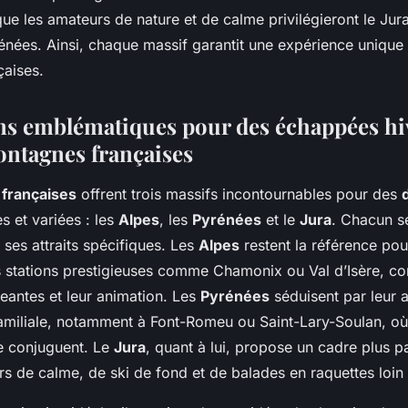
que les amateurs de nature et de calme privilégieront le Jur
énées. Ainsi, chaque massif garantit une expérience unique
aises.
ns emblématiques pour des échappées hi
ontagnes françaises
françaises
offrent trois massifs incontournables pour des
s et variées : les
Alpes
, les
Pyrénées
et le
Jura
. Chacun s
 ses attraits spécifiques. Les
Alpes
restent la référence pou
s stations prestigieuses comme Chamonix ou Val d’Isère, c
geantes et leur animation. Les
Pyrénées
séduisent par leur 
familiale, notamment à Font-Romeu ou Saint-Lary-Soulan, o
se conjuguent. Le
Jura
, quant à lui, propose un cadre plus pa
s de calme, de ski de fond et de balades en raquettes loin 