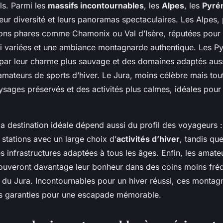
els. Parmi les
massifs incontournables
, les
Alpes
, les
Pyré
eur diversité et leurs panoramas spectaculaires. Les Alpes,
tions phares comme Chamonix ou Val d’Isère, réputées pour 
ki variées et une ambiance montagnarde authentique. Les Py
t par leur charme plus sauvage et des domaines adaptés aus
amateurs de sports d’hiver. Le Jura, moins célèbre mais tout
sages préservés et des activités plus calmes, idéales pour 
la destination idéale dépend aussi du profil des voyageurs : 
stations avec un large choix d’
activités d’hiver
, tandis que
es infrastructures adaptées à tous les âges. Enfin, les amate
 trouveront davantage leur bonheur dans des coins moins f
s du Jura. Incontournables pour un hiver réussi, ces montag
les garanties pour une escapade mémorable.