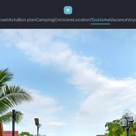
ueil
Actu
Bon plan
Camping
Croisiere
Location
Tourisme
Vacance
Voy