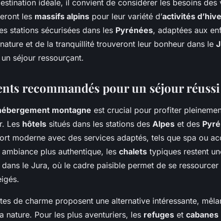
destination idéale, il convient de considérer les besoins de
ieront les
massifs alpins
pour leur variété d’
activités d’hiv
es stations sécurisées dans les
Pyrénées
, adaptées aux enf
ature et de la tranquillité trouveront leur bonheur dans le
J
 un séjour ressourçant.
nts recommandés pour un séjour réussi
hébergement montagne
est crucial pour profiter pleineme
r. Les
hôtels
situés dans les stations des
Alpes
et des
Pyré
ort moderne avec des services adaptés, tels que spa ou ac
e ambiance plus authentique, les
chalets
typiques restent un
 dans le Jura, où le cadre paisible permet de se ressourcer 
igés.
tes de charme proposent une alternative intéressante, mêlan
a nature. Pour les plus aventuriers, les
refuges
et
cabanes 