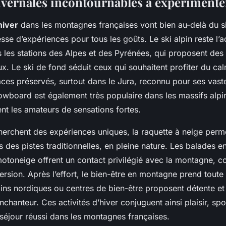
hivernales incontournables à expérimente
hiver
dans les montagnes françaises vont bien au-delà du s
esse d’expériences pour tous les goûts. Le ski alpin reste l’a
les stations des Alpes et des Pyrénées, qui proposent des
ux. Le ski de fond séduit ceux qui souhaitent profiter du cal
ces préservés, surtout dans le Jura, reconnu pour ses vast
owboard est également très populaire dans les massifs alpin
nt les amateurs de sensations fortes.
herchent des expériences uniques, la raquette à neige perm
s des pistes traditionnelles, en pleine nature. Les balades e
motoneige offrent un contact privilégié avec la montagne, 
ersion. Après l’effort, le bien-être en montagne prend tout
ains nordiques ou centres de bien-être proposent détente et
chanteur. Ces activités d’hiver conjuguent ainsi plaisir, spor
 séjour réussi dans les montagnes françaises.