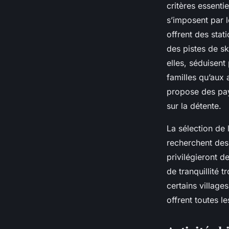
françaises
critères essenti
s’imposent par l
offrent des sta
Emma
•
10 mai 2025
•
5 min de lecture
des pistes de s
elles, séduisen
familles qu’aux 
propose des pay
sur la détente.
La sélection de 
recherchent des 
privilégieront d
de tranquillité
certains village
offrent toutes 