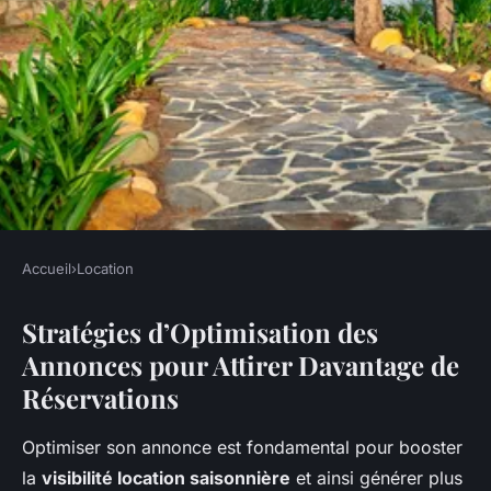
Accueil
›
Location
LOCATION
Stratégies d’Optimisation des
Astuces Pratiques pour
Annonces pour Attirer Davantage de
Maximiser l'Occupation de
Réservations
Votre Location Saisonnière
Optimiser son annonce est fondamental pour booster
Théo
•
10 mai 2025
•
9 min de lecture
la
visibilité location saisonnière
et ainsi générer plus