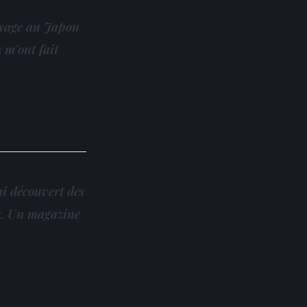
oyage au Japon
s m'ont fait
ai découvert des
rs. Un magazine