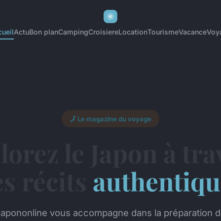
ueil
Actu
Bon plan
Camping
Croisiere
Location
Tourisme
Vacance
Voy
🗾 Le magazine du voyage
lorez le Japon à tra
s récits
authentiqu
apononline vous accompagne dans la préparation 