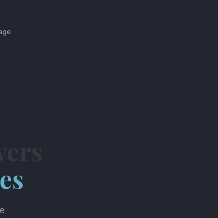
age
vers
es
de