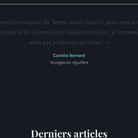
e croisières autour du Japon m'ont inspirée pour mon p
entique et les informations toujours vérifiées. Je recom
amis qui préparent un séjour. »
Camille Bernard
Voyageuse régulière
Derniers articles