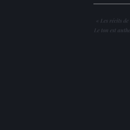
« Les récits d
Le ton est auth