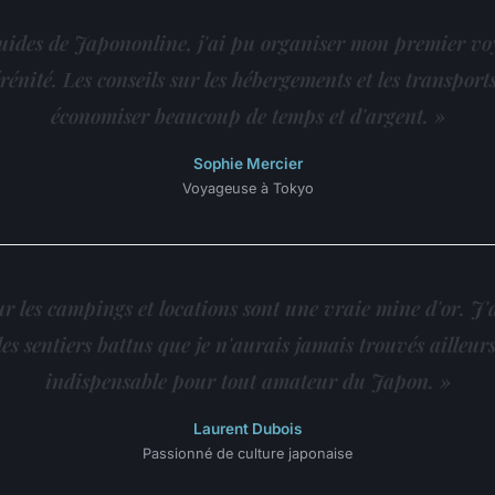
uides de Japononline, j'ai pu organiser mon premier v
rénité. Les conseils sur les hébergements et les transport
économiser beaucoup de temps et d'argent. »
Sophie Mercier
Voyageuse à Tokyo
sur les campings et locations sont une vraie mine d'or. J'
des sentiers battus que je n'aurais jamais trouvés ailleu
indispensable pour tout amateur du Japon. »
Laurent Dubois
Passionné de culture japonaise