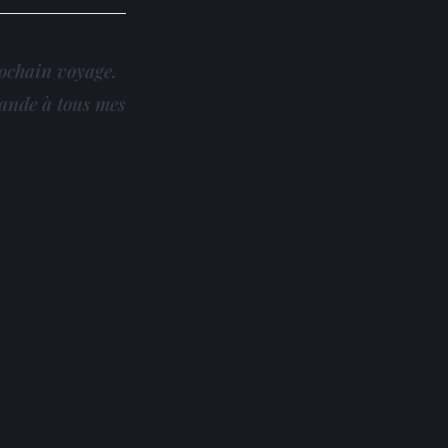
rochain voyage.
mande à tous mes