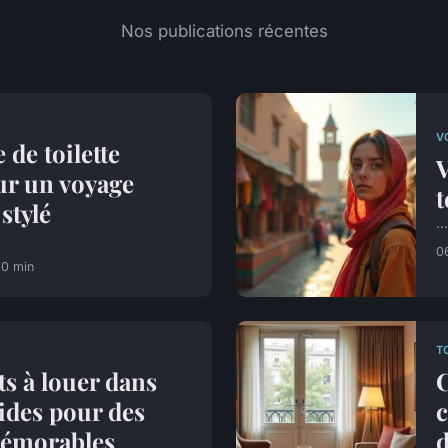
Nos publications récentes
V
 de toilette
V
r un voyage
t
stylé
...
0
10 min
T
ts à louer dans
C
ides pour des
c
mémorables
d