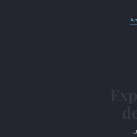
Acc
Exp
de
J