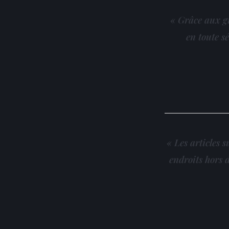
« Grâce aux g
en toute sé
« Les articles 
endroits hors 